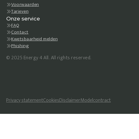
Voorwaarden
Tarieven
Onze service
FAQ
Contact
Kwetsbaarheid melden
Phishing
© 2025 Energy 4 All. All rights reserved.
Privacy statement
Cookies
Disclaimer
Modelcontract